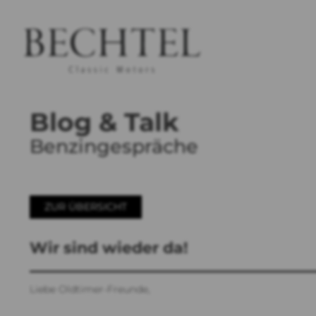
Blog & Talk
Benzingespräche
ZUR ÜBERSICHT
Wir sind wieder da!
Liebe Oldtimer-Freunde,