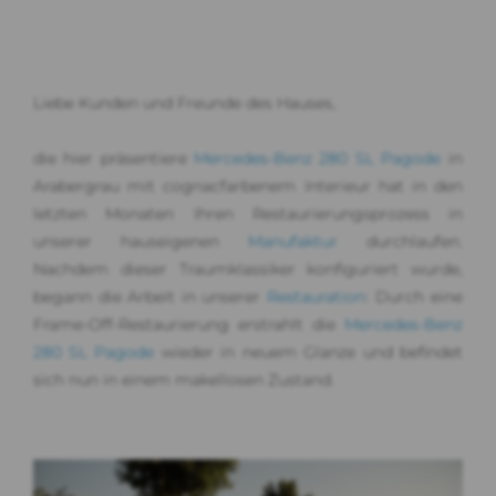
Liebe Kunden und Freunde des Hauses,
die hier präsentiere
Mercedes-Benz 280 SL Pagode
in
Arabergrau mit cognacfarbenem Interieur hat in den
letzten Monaten Ihren Restaurierungsprozess in
unserer hauseigenen
Manufaktur
durchlaufen.
Nachdem dieser Traumklassiker konfiguriert wurde,
begann die Arbeit in unserer
Restauration
: Durch eine
Frame-Off-Restaurierung erstrahlt die
Mercedes-Benz
280 SL Pagode
wieder in neuem Glanze und befindet
sich nun in einem makellosen Zustand.