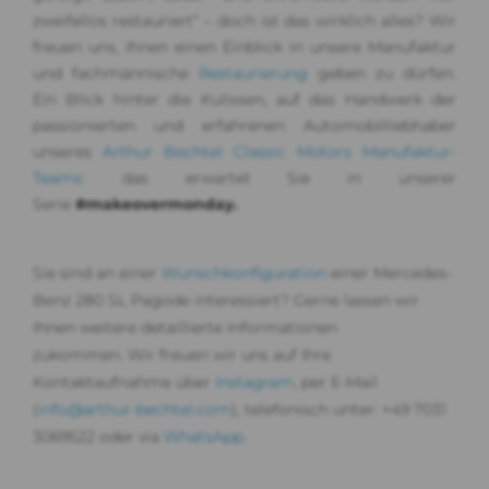
zweifellos restauriert“ – doch ist das wirklich alles? Wir
freuen uns, Ihnen einen Einblick in unsere Manufaktur
und fachmännische
Restaurierung
geben zu dürfen.
Ein Blick hinter die Kulissen, auf das Handwerk der
passionierten und erfahrenen Automobilliebhaber
unseres
Arthur Bechtel Classic Motors Manufaktur-
Teams
: das erwartet Sie in unserer
Serie
#makeovermonday.
Sie sind an einer
Wunschkonfiguration
einer Mercedes-
Benz 280 SL Pagode interessiert? Gerne lassen wir
Ihnen weitere detaillierte Informationen
zukommen. Wir freuen wir uns auf Ihre
Kontaktaufnahme über
Instagram
, per E-Mail
(
info@arthur-bechtel.com
), telefonisch unter: +49 7031
3069522 oder via
WhatsApp
.