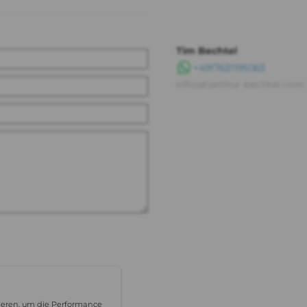
Tim Bechtel
+4917631195063
info(at)arthur-bechtel.com
nieren, um die Performance