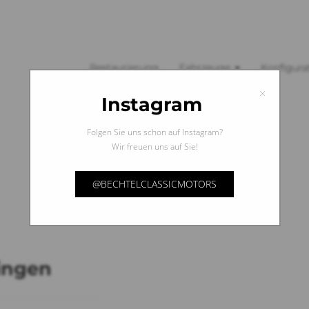
Restaurierung
Fahrzeuge
Konfigura
×
Instagram
Folgen Sie uns schon auf Instagram?
Wir freuen uns auf Sie!
@BECHTELCLASSICMOTORS
ingen