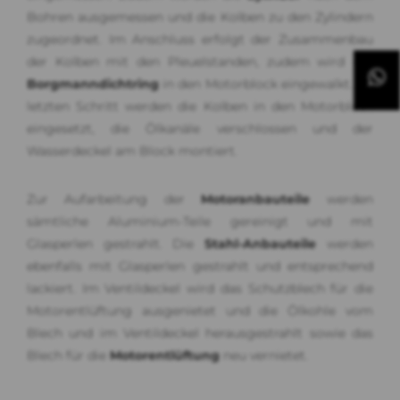
Bohren ausgemessen und die Kolben zu den Zylindern
zugeordnet. Im Anschluss erfolgt der Zusammenbau
der Kolben mit den Pleuelstanden, zudem wird der
Borgmanndichtring
in den Motorblock eingewalkt. Im
letzten Schritt werden die Kolben in den Motorblock
eingesetzt, die Ölkanäle verschlossen und der
Wasserdeckel am Block montiert.
Zur Aufarbeitung der
Motoranbauteile
werden
sämtliche Aluminium-Teile gereinigt und mit
Glasperlen gestrahlt. Die
Stahl-Anbauteile
werden
ebenfalls mit Glasperlen gestrahlt und entsprechend
lackiert. Im Ventildeckel wird das Schutzblech für die
Motorentlüftung ausgenietet und die Ölkohle vom
Blech und im Ventildeckel herausgestrahlt sowie das
Blech für die
Motorentlüftung
neu vernietet.