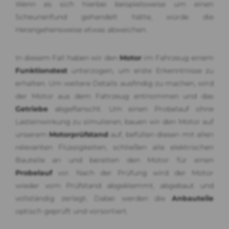
Wenn es sich hierbei beispielsweise um einen
Scheunenfund gehandelt hätte, würde die
Herangehensweise etwas abweichen.
In diesem Fall haben wir den
Motor
im Fahrzeug einem
Funktionstest
unterzogen, um erste Erkenntnisse zu
erhalten. Um weitere Details ausfindig zu machen, wird
der Motor aus dem Fahrzeug entnommen und das
Getriebe
abgeflanscht. Um einen Probelauf ohne
Lasteinwirkung zu simulieren, bauen wir den Motor auf
unserem
Motorprüfstand
auf, befüllen diesen mit allen
relevanten Flüssigkeiten, schließen alle elektrischen
Bauteile an und bereiten den Motor für einen
Probelauf
vor. Nach der Prüfung wird der Motor
wieder vom Prüfstand abgeklemmt, abgebaut und
vollständig zerlegt. Dabei werden die
Anbauteile
optisch geprüft und vorsortiert.