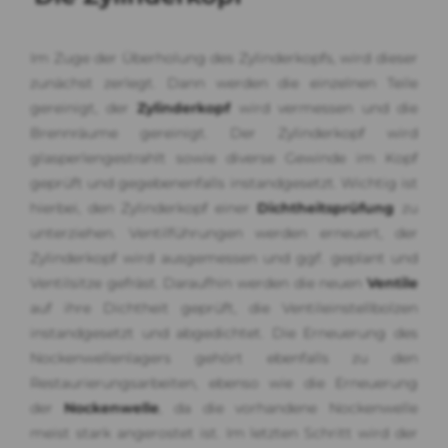
Im Zuge der Überholung des Zylinderkopfs, wird dieser
zunächst zerlegt. Dann werden die einzelnen Teile
gereinigt, der
Zylinderkopf
wird vermessen und die
Brennräume gereinigt. Der Zylinderkopf wird
glasperlengestrahlt sowie diverse Gewinde im Kopf
geprüft und gegebenenfalls instandgesetzt. Wichtig ist
hierbei, den Zylinderkopf einer
Dichtheitsprüfung
zu
unterziehen. Ventilführungen werden erneuert, der
Zylinderkopf wird ausgemessen und ggf. geplant und
Ventilsitze gefräst. Daraufhin werden die neuen
Ventile
auf ihre Dichtheit geprüft, die Ventileinstellbolzen
instandgesetzt und abgedichtet. Die Erneuerung des
Nockenwellenlagers gehört ebenfalls zu den
Restaurierungsarbeiten, ebenso wie die Erneuerung
der
Nockenwelle
, da die vorhandene Nockenwelle
meist stark angerostet ist. Im letzten Schritt wird der