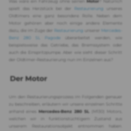
Was wäre ein Fahrzeug ohne seinen
Motor
? Natürlich
spielt das Herzstück bei der
Restaurierung
unseres
Oldtimers eine ganz besondere Rolle. Neben dem
Motor gehören aber noch einige andere Elemente
dazu, die im Zuge der
Restaurierung
unserer
Mercedes-
Benz 280 SL Pagode
überarbeitet werden, wie
beispielsweise das Getriebe, das Bremssystem oder
auch die Einspritzpumpe. Aber wie sieht dieser Schritt
der Oldtimer-Restaurierung nun im Einzelnen aus?
Der Motor
Um den Restaurierungsprozess im Folgenden genauer
zu beschreiben, erläutern wir unsere einzelnen Schritte
anhand eines
Mercedes-Benz 280 SL
(M130) Motors,
welchen wir in funktionstüchtigem Zustand aus
unserem Restaurationsobjekt entnommen haben.