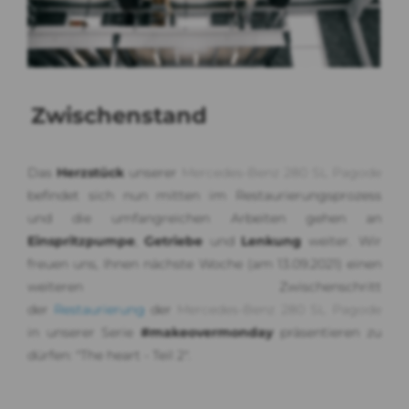
Zwischenstand
Das
Herzstück
unserer
Mercedes-Benz 280 SL Pagode
befindet sich nun mitten im Restaurierungsprozess
und die umfangreichen Arbeiten gehen an
Einspritzpumpe
,
Getriebe
und
Lenkung
weiter. Wir
freuen uns, Ihnen nächste Woche (am 13.09.2021) einen
weiteren Zwischenschritt
der
Restaurierung
der
Mercedes-Benz 280 SL Pagode
in unserer Serie
#makeovermonday
präsentieren zu
dürfen: "The heart - Teil 2".