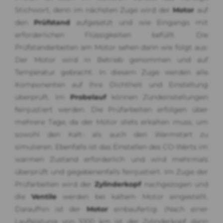
Stichwort, denn im nächsten Zuge wird der
Motor
auf
den
Prüfstand
aufgesetzt und wie Eingangs mit
erforderlichen Flüssigkeiten befüllt. Die
Prüfstandarbeiten am Motor sehen dann wie folgt aus:
Der Motor wird in Betrieb genommen und auf
Temperatur gebracht. In diesem Zuge werden alle
Komponenten auf Ihre Dichtheit und Einstellung
überprüft. Im
Probelauf
können Zündeinstellungen
feinjustiert werden. Die Prüfarbeiten erfolgen über
mehrere Tage, da der Motor stets erkalten muss, um
sowohl den Kalt- als auch den Warmstart zu
simulieren. Ebenfalls ist das Einstellen des CO-Werts im
warmen Zustand erforderlich und wird mehrmals
überprüft und gegebenenfalls feinjustiert. Im Zuge der
Prüfarbeiten wird der
Zylinderkopf
nachgezogen und
die
Ventile
werden bei kaltem Motor eingestellt.
Daraufhin ist der
Motor
einbaufertig. (Nach einer
Laufleistung von 1000 km ist der Zylinderkopf dann