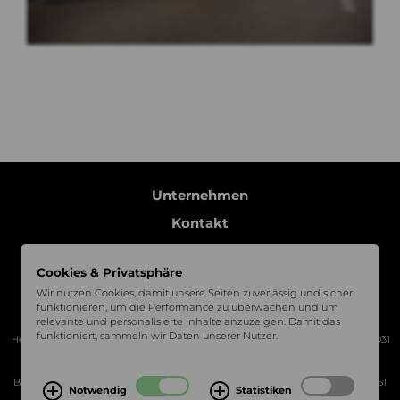
Unternehmen
Kontakt
Impressum
Cookies & Privatsphäre
Datenschutz
Wir nutzen Cookies, damit unsere Seiten zuverlässig und sicher
Folgen Sie uns auf
funktionieren, um die Performance zu überwachen und um
relevante und personalisierte Inhalte anzuzeigen. Damit das
funktioniert, sammeln wir Daten unserer Nutzer.
Headquarter Böblingen | Charles-Lindbergh-Platz 1, 71034 Böblingen | +49 7031
3069522
Bechtel Classic Motors Services | Mercedesstraße 16, 71120 Grafenau | +49 7051
Notwendig
Statistiken
8099230