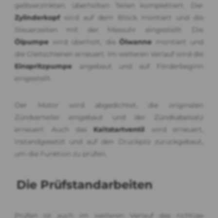
gelbverzinkten, überholten Teilen komplettiert. Der
Zylinderkopf
wird auf dem Block montiert und die
Steuerzeiten mit der Messuhr eingestellt. Die
Ölpumpe
wird überholt, die
Ölwanne
montiert und
die Gleitschienen erneuert. Im weiteren Verlauf wird die
Einspritzpumpe
angebaut und auf Förderbeginn
eingestellt.
Der Motor wird abgedichtet, die originalen
Zündverteiler eingebaut und der Zündkabelsatz
erneuert. Auch das
Kaltstartventil
wird erneuert,
instandgesetzt und auf den Druckpilz zurückgebaut,
um die Funktion zu prüfen.
Die Prüfstandarbeiten
Prüfen ist auch im weiteren Verlauf das richtige