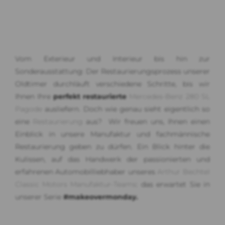
Vom Exterieur und Interieur bis hin zur
Sonderausstattung: Der Restaurierungsprozess unserer
Oldtimer durchläuft verschiedene Schritte, bis wir
Ihnen Ihre
perfekt restaurierte
Mercedes-Benz 280 SL
Pagode
ausliefern. Doch wie genau sieht eigentlich so
eine
Restaurierung
aus?
Wir freuen uns, Ihnen einen
Einblick in unsere Manufaktur und fachmännische
Restaurierung geben zu dürfen. Ein Blick hinter die
Kulissen, auf das Handwerk der passionierten und
erfahrenen Automobilliebhaber unseres
Arthur Bechtel
Classic Motors Manufaktur-Teams
: das erwartet Sie in
unserer Serie
#makeovermonday.