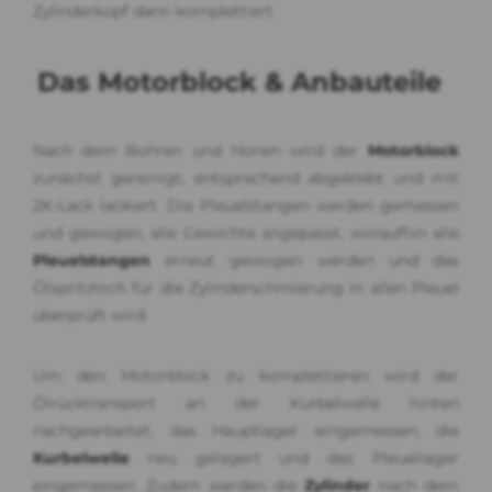
Zylinderkopf dann komplettiert.
Das Motorblock & Anbauteile
Nach dem Bohren und Honen wird der
Motorblock
zunächst gereinigt, entsprechend abgeklebt und mit
2K-Lack lackiert. Die Pleuelstangen werden gemessen
und gewogen, alle Gewichte angepasst, woraufhin alle
Pleuelstangen
erneut gewogen werden und das
Ölspritzloch für die Zylinderschmierung in allen Pleuel
überprüft wird.
Um den Motorblock zu komplettieren wird der
Ölrücktransport an der Kurbelwelle hinten
nachgearbeitet, das Hauptlager eingemessen, die
Kurbelwelle
neu gelagert und das Pleuellager
eingemessen. Zudem werden die
Zylinder
nach dem