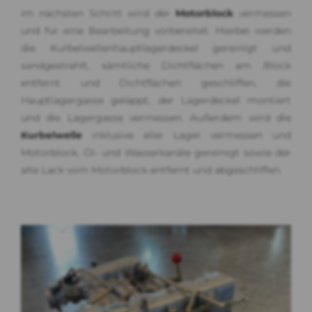
Im nächsten Schritt wird der
Motorblock
vermessen
und für eine Bearbeitung vorbereitet. Hierbei werden
die Kurbelwellenhauptlagerdeckel gereinigt und
sandgestrahlt, sämtliche Dichtflächen am Block
entfernt und Dichtflächen geschliffen, die
Hauptlagergasse geläppt, der Lagerdeckel montiert
und die Lagergasse vermessen. Außerdem wird die
Kurbelwelle
inklusive aller Lager vermessen und
Motorblock, Öl- und Wasserkanäle gereinigt sowie der
alte Lack vom Motorblock entfernt und abgeschliffen.