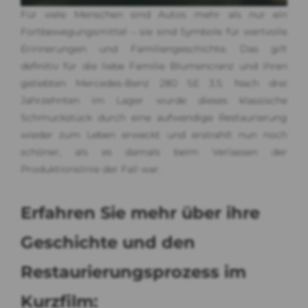
Für viele Menschen sind Autos mehr als nur ein
Fortbewegungsmittel – sie sind Symbole für wertvolle
Erinnerungen und Familiengeschichte. Das gilt
definitiv für die liebe Familie Blumencranz und ihren
geliebten Mercedes-Benz 280 SE 3.5. Nach drei
Jahrzehnten im Lager wurde dieses klassische
Schmuckstück durch eine aufwendige Restaurierung
wieder zum Leben erweckt und erstrahlt nun noch
schöner, als es damals beim Verlassen der
Produktionslinie der Fall war.
Erfahren Sie mehr über ihre
Geschichte und den
Restaurierungsprozess im
Kurzfilm: