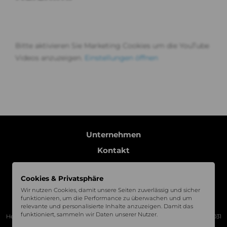
Bitte aktivieren Sie Marketing Cookies um die YouTube
Videos anzuzeigen.
Einstellungen öffnen
Unternehmen
Kontakt
Impressum
Cookies & Privatsphäre
Datenschutz
Wir nutzen Cookies, damit unsere Seiten zuverlässig und sicher
Folgen Sie uns auf
funktionieren, um die Performance zu überwachen und um
relevante und personalisierte Inhalte anzuzeigen. Damit das
funktioniert, sammeln wir Daten unserer Nutzer.
Headquarter Böblingen | Charles-Lindbergh-Platz 1, 71034 Böblingen | +49 7031
3069522