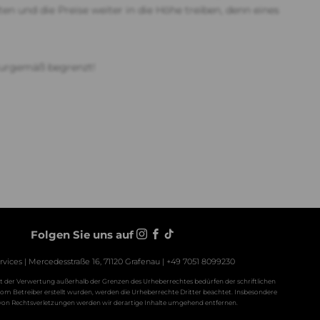
en und die Preise weiter in die Höhe treiben, denn eines
aturgemäß begrenzt!
Folgen Sie uns auf
rvices | Mercedesstraße 16, 71120 Grafenau | +49 7051 8099230
Art der Verwertung außerhalb der Grenzen des Urheberrechtes bedürfen der schriftlichen
t vom Betreiber erstellt wurden, werden die Urheberrechte Dritter beachtet. Insbesondere
 von Rechtsverletzungen werden wir derartige Inhalte umgehend entfernen.