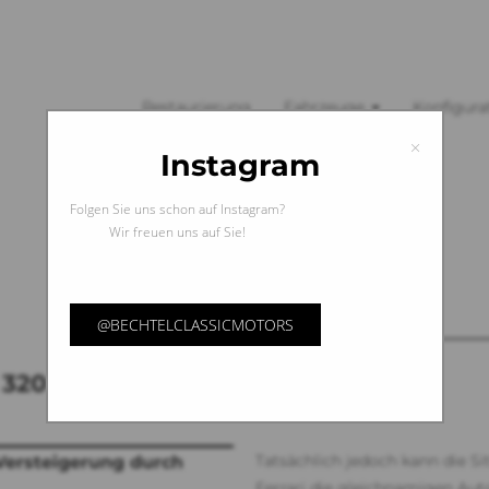
Restaurierung
Fahrzeuge
Konfigura
×
Instagram
Folgen Sie uns schon auf Instagram?
Wir freuen uns auf Sie!
@BECHTELCLASSICMOTORS
320 Cabriolet B
Tatsächlich jedoch kann die Si
 Versteigerung durch
Ferrari die gleichnamigen Aut