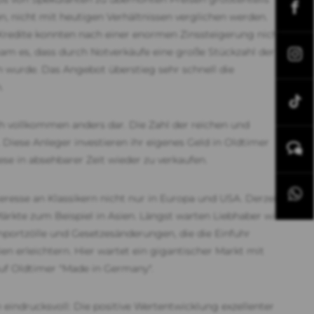
n, nicht mit heutigen Verhältnissen verglichen werden.
edite konnten nach einer enormen Zinssteigerung nicht
am es, dass durch Notverkäufe eine große Stückzahl der
n wurde. Das Angebot überstieg sehr schnell die
n.
ich vollkommen anders dar. Die Zahl der reichen und
Diese Anleger investieren ihr eigenes Geld in Oldtimer
ese in absehbarer Zeit wieder zu verkaufen.
eresse an Klassikern nicht nur in Europa und USA. Derzeit
rkte zum Beispiel in Asien. Längst warten Liebhaber wie
Importzölle und Gesetzesänderungen, die die Einfuhr
en erleichtern. Hier wartet ein gigantischer Markt mit
auf Oldtimer "Made in Germany".
 eindrucksvoll: Die positive Wertentwicklung exzellenter