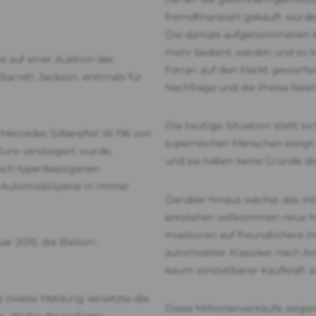
fremdfinanziert gekauft wurde
Die damals aufgenommenen Kr
mehr bedient werden und so k
e auf einer Auktion des
Ferrari auf den Markt geworfe
arrett Jackson, erstmals für
Nachfrage und die Preise fiele
Die heutige Situation stellt s
Mercedes Silberpfeil W 196 von
superreichen Menschen steigt. 
Euro versteigert wurde,
und sie haben keine Gründe di
auch typenbezogenen
ie Automobilszene in immer
Darüber hinaus wächst das Int
entstehen vollkommen neue Mä
Investoren auf freundlichere 
r 2015, die Baillon-
automobiler Klassiker nach Asi
kaum vorstellbarer Kaufkraft 
e zweite Meldung versetzte die
Diese Millionenverkäufe zeigen
 die für die rostigen