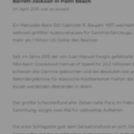
Barrett-Jackson in Palm Beach
Im April 2015 war es soweit:
Ein Mercedes Benz 320 Cabriolet B, Baujahr 1937, wechselt
weltweit größten Auktionshauses für Sammlerfahrzeuge, B
mehr als 1 Million US-Dollar den Besitzer.
Seit im Jahre 2013 der von Juan Manuel Fangio gefahrene 
1954 beim Goodwood Festival of Speed für 20,2 Millionen 
schienen alle Dämme gebrochen und die absoluten wie 
Rekordergebnisse für klassische Kostbarkeiten hielten d
kürzer werdenden Abständen in Atem.
Der größte Scheunenfund aller Zeiten nahe Paris im Februa
Sammlung, sorgte zwei Mal für weltweites Aufsehen:
Die erste Schlagzeile galt dem Sensationsfund an sich. Di
Szene aufgrund der exorbitanten Auktionspreise in Aufruhr,