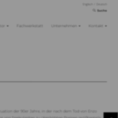
Englisch
/
Deutsch
Suche
tor
Fachwerkstatt
Unternehmen
Kontakt
tuation der 90er Jahre, in der nach dem Tod von Enzo
os von Spekulanten zu überhöhten Preisen größtenteils