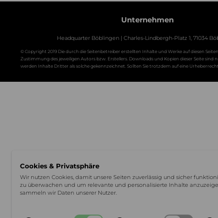
Unternehmen
Headquarter Böblingen | Charles-Lindbergh-Platz 1, 71034 Bö
© Copyright 2019 Die durch die Seitenbetreiber erstellten Inhalte und Werke auf diesen Sei
Zustimmung des jeweiligen Autors bzw. Erstellers. Downloads und Kopien dieser Seite sind nu
werden Inhalte Dritter als solche gekennzeichnet. Sollten Sie trotzdem auf eine Urheber
Cookies & Privatsphäre
Wir nutzen Cookies, damit unsere Seiten zuverlässig und sicher funktio
zu überwachen und um relevante und personalisierte Inhalte anzuzeigen
sammeln wir Daten unserer Nutzer.