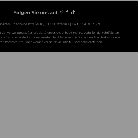
Folgen Sie uns auf
rvices | Mercedesstraße 16, 71120 Grafenau | +49 7051 8099230
Art der Verwertung außerhalb der Grenzen des Urheberrechtes bedürfen der schriftlichen
t vom Betreiber erstellt wurden, werden die Urheberrechte Dritter beachtet. Insbesondere
 von Rechtsverletzungen werden wir derartige Inhalte umgehend entfernen.