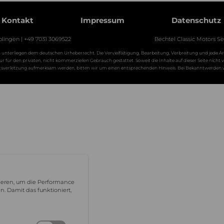
Kontakt
Impressum
Datenschutz
blingen | +49 7031 3069522
Bechtel Classic Motors Se
ten unterliegen dem deutschen Urheberrecht. Die Vervielfältigung, Bearbeitung, Verbreitung und jede 
r für den privaten, nicht kommerziellen Gebrauch gestattet. Soweit die Inhalte auf dieser Seite nich
rechtsverletzung aufmerksam werden, bitten wir um einen entsprechenden Hinweis. Bei Bekanntwerden
nieren, um die Performance
. Damit das funktioniert,