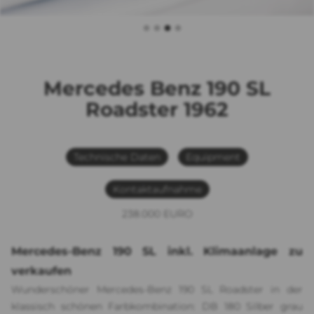
Mercedes Benz 190 SL
Roadster 1962
Technische Daten
Equipment
Kontaktaufnahme
238.000 EURO
Mercedes-Benz 190 SL inkl. Klimaanlage zu
verkaufen
Wunderschöner Mercedes-Benz 190 SL Roadster in der
klassisch schönen Farbkombination: DB 180 Silber grau