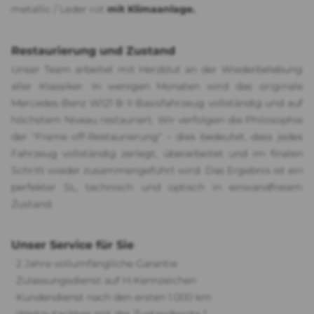
metallic / Leder rot
mit Klimaanlage.
Restaurierung und Zustand
Unser Team arbeitet mit Herzblut an der Wiederbelebung
aller Klassiker. In wenigen Monaten wird das originale
Mercedes-Benz W121 B II Basisfahrzeug vollständig und auf
höchstem Niveau restauriert. Wir verfolgen die Philosophie
der "Frame off-Restaurierung" – dies bedeutet, dass jedes
Fahrzeug vollständig zerlegt, überarbeitet und im finalen
Schritt wieder zusammengeführt wird. Das Ergebnis ist ein
perfekter SL, technisch und optisch in einwandfreiem
Zustand.
Unser Service für Sie
· 2 Jahre vollumfängliche Garantie
· Zulassungsdienst auf H-Kennzeichen
· Kundendienst nach den ersten 1.000 km