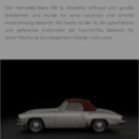
Der Mercedes-Benz 190 SL Roadster erfreute sich großer
Beliebtheit und wurde für seine luxuriöse und stilvolle
Ausstrahlung bekannt. Bis heute ist der SL ein geschätztes
und gefeiertes Automobil der Geschichte, bekannt für
seine Mischung aus elegantem Design und Luxus.