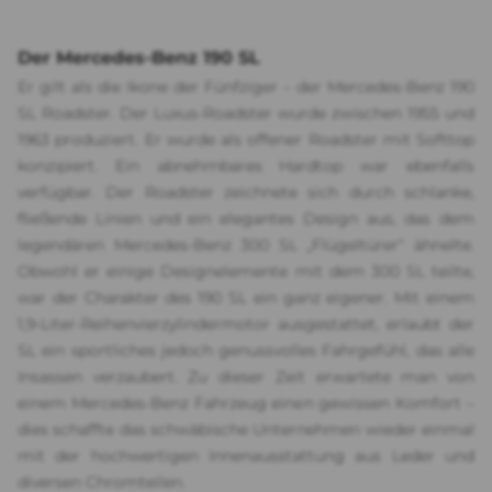
Der Mercedes-Benz 190 SL
Er gilt als die Ikone der Fünfziger – der Mercedes-Benz 190
SL Roadster. Der Luxus-Roadster wurde zwischen 1955 und
1963 produziert. Er wurde als offener Roadster mit Softtop
konzipiert. Ein abnehmbares Hardtop war ebenfalls
verfügbar. Der Roadster zeichnete sich durch schlanke,
fließende Linien und ein elegantes Design aus, das dem
legendären Mercedes-Benz 300 SL „Flügeltürer“ ähnelte.
Obwohl er einige Designelemente mit dem 300 SL teilte,
war der Charakter des 190 SL ein ganz eigener. Mit einem
1,9-Liter-Reihenvierzylindermotor ausgestattet, erlaubt der
SL ein sportliches jedoch genussvolles Fahrgefühl, das alle
Insassen verzaubert. Zu dieser Zeit erwartete man von
einem Mercedes-Benz Fahrzeug einen gewissen Komfort –
dies schaffte das schwäbische Unternehmen wieder einmal
mit der hochwertigen Innenausstattung aus Leder und
diversen Chromteilen.